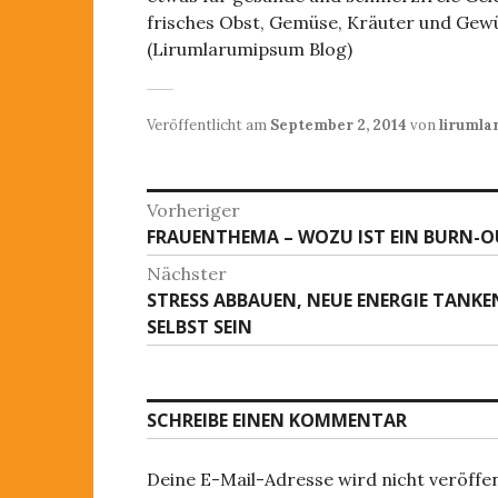
frisches Obst, Gemüse, Kräuter und Gew
(Lirumlarumipsum Blog)
Veröffentlicht am
September 2, 2014
von
liruml
B
Vorheriger
FRAUENTHEMA – WOZU IST EIN BURN-O
V
e
o
Nächster
i
r
STRESS ABBAUEN, NEUE ENERGIE TANKEN
N
h
t
SELBST SEIN
ä
e
c
r
r
h
i
a
s
SCHREIBE EINEN KOMMENTAR
g
t
g
e
e
r
s
Deine E-Mail-Adresse wird nicht veröffen
r