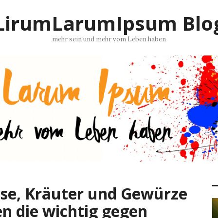
LirumLarumIpsum Blo
mehr sein und mehr vom Leben haben
üse, Kräuter und Gewürze
en die wichtig gegen