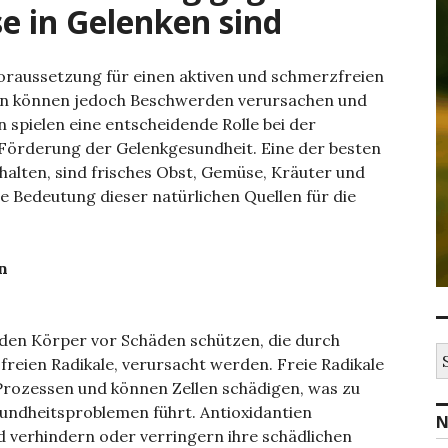
 in Gelenken sind
oraussetzung für einen aktiven und schmerzfreien
ken können jedoch Beschwerden verursachen und
n spielen eine entscheidende Rolle bei der
örderung der Gelenkgesundheit. Eine der besten
rhalten, sind frisches Obst, Gemüse, Kräuter und
e Bedeutung dieser natürlichen Quellen für die
n
 den Körper vor Schäden schützen, die durch
S
freien Radikale, verursacht werden. Freie Radikale
u
Prozessen und können Zellen schädigen, was zu
c
h
ndheitsproblemen führt. Antioxidantien
N
e
nd verhindern oder verringern ihre schädlichen
n