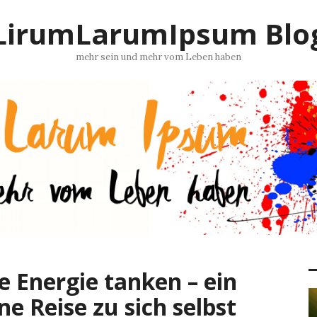
LirumLarumIpsum Blo
mehr sein und mehr vom Leben haben
e Energie tanken – ein
e Reise zu sich selbst