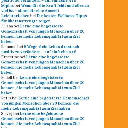
positiv zu verändern – auf einfache Art!
50plus
bei
Wenn Dir die Kraft fehlt und alles zu
viel ist – nimm dir eine Auszeit
LeichterLeben
bei
Die besten Wellness-Tipps
für überanstrengte Augen
Juliana
bei
Lerne eine begeisterte
Gemeinschaft von jungen Menschen über 20
kennen, die mehr Lebensqualität zum Ziel
haben
Raimund
bei
9 Wege, dein Leben drastisch
positiv zu verändern – auf einfache Art!
Ernestine
bei
Lerne eine begeisterte
Gemeinschaft von jungen Menschen über 20
kennen, die mehr Lebensqualität zum Ziel
haben
Rudolf
bei
Lerne eine begeisterte
Gemeinschaft von jungen Menschen über 20
kennen, die mehr Lebensqualität zum Ziel
haben
Petra
bei
Lerne eine begeisterte Gemeinschaft
von jungen Menschen über 20 kennen, die
mehr Lebensqualität zum Ziel haben
Solveij
bei
Lerne eine begeisterte
Gemeinschaft von jungen Menschen über 20
kennen, die mehr Lebensqualität zum Ziel