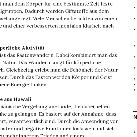
ht man dem Körper für eine bestimmte Zeit feste
a
c
gruppen. Dadurch werden Giftstoffe aus dem
h
sel angeregt. Viele Menschen berichten von einem
:
 und einer verbesserten mentalen Klarheit nach
perliche Aktivität
s ist das Fastenwandern. Dabei kombiniert man das
 Natur. Das Wandern sorgt für körperliche
h. Gleichzeitig erlebt man die Schönheit der Natur
sen. Durch das Fasten werden Körper und Geist
neue Energie tanken.
e aus Hawaii
aiianische Vergebungsmethode, die dabei helfen
uhe zu gelangen. Es basiert auf der Annahme, dass
N
iert, verantwortlich sind. Durch die Anwendung von
ster und negative Emotionen loslassen und sich
 zu mehr innerem Frieden und einem