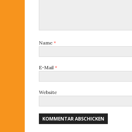
i
:
g
g
:
a
t
i
Name
*
o
n
E-Mail
*
Website