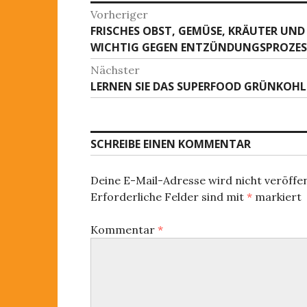
B
Vorheriger
FRISCHES OBST, GEMÜSE, KRÄUTER UND
V
e
WICHTIG GEGEN ENTZÜNDUNGSPROZESS
o
i
r
Nächster
h
t
LERNEN SIE DAS SUPERFOOD GRÜNKOH
N
e
ä
r
r
c
i
a
h
SCHREIBE EINEN KOMMENTAR
g
s
g
e
t
r
s
Deine E-Mail-Adresse wird nicht veröffen
e
B
Erforderliche Felder sind mit
*
markiert
r
-
e
B
i
N
Kommentar
*
e
t
i
a
r
t
a
v
r
g
a