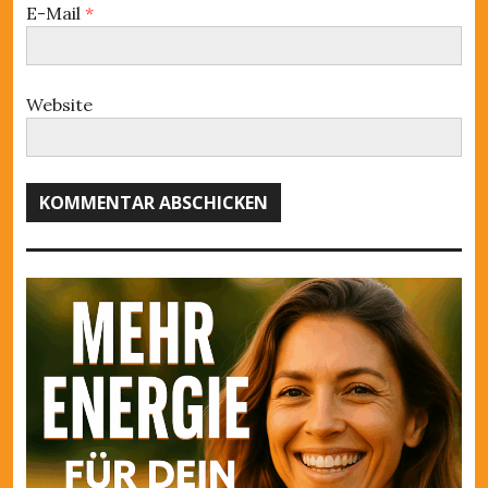
n
E-Mail
*
Website