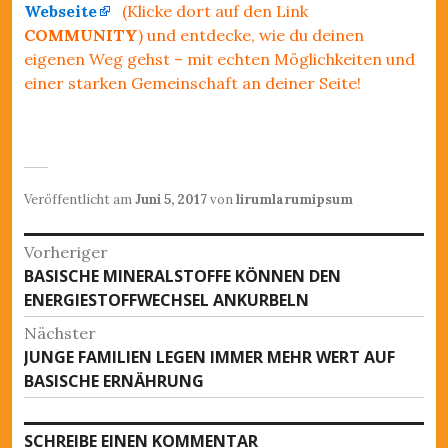
Webseite
(Klicke dort auf den Link
COMMUNITY
) und entdecke, wie du deinen
eigenen Weg gehst – mit echten Möglichkeiten und
einer starken Gemeinschaft an deiner Seite!
Veröffentlicht am
Juni 5, 2017
von
lirumlarumipsum
B
Vorheriger
BASISCHE MINERALSTOFFE KÖNNEN DEN
V
e
ENERGIESTOFFWECHSEL ANKURBELN
o
i
r
Nächster
h
t
JUNGE FAMILIEN LEGEN IMMER MEHR WERT AUF
N
e
BASISCHE ERNÄHRUNG
ä
r
r
c
i
a
h
SCHREIBE EINEN KOMMENTAR
g