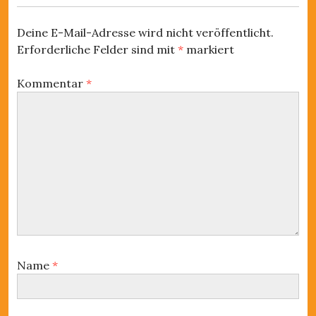
s
g
e
t
r
s
Deine E-Mail-Adresse wird nicht veröffentlicht.
e
B
Erforderliche Felder sind mit
*
markiert
r
-
e
B
i
N
Kommentar
*
e
t
i
a
r
t
a
v
r
g
a
i
:
g
g
:
a
t
i
Name
*
o