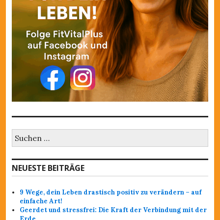
S
u
c
h
NEUESTE BEITRÄGE
e
n
a
9 Wege, dein Leben drastisch positiv zu verändern – auf
c
einfache Art!
h
Geerdet und stressfrei: Die Kraft der Verbindung mit der
:
Erde