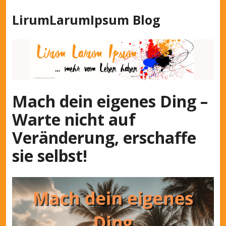
Z
LirumLarumIpsum Blog
u
m
I
n
h
a
l
Mach dein eigenes Ding –
t
Warte nicht auf
s
p
Veränderung, erschaffe
r
sie selbst!
i
n
g
e
n