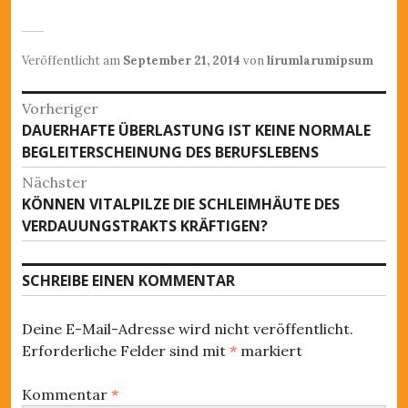
Veröffentlicht am
September 21, 2014
von
lirumlarumipsum
B
Vorheriger
DAUERHAFTE ÜBERLASTUNG IST KEINE NORMALE
V
e
BEGLEITERSCHEINUNG DES BERUFSLEBENS
o
i
r
Nächster
h
t
KÖNNEN VITALPILZE DIE SCHLEIMHÄUTE DES
N
e
VERDAUUNGSTRAKTS KRÄFTIGEN?
ä
r
r
c
i
a
h
SCHREIBE EINEN KOMMENTAR
g
s
g
e
t
r
s
Deine E-Mail-Adresse wird nicht veröffentlicht.
e
B
Erforderliche Felder sind mit
*
markiert
r
-
e
B
i
N
Kommentar
*
e