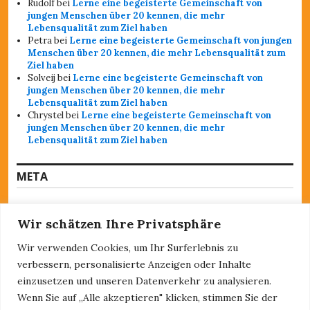
Rudolf
bei
Lerne eine begeisterte Gemeinschaft von
jungen Menschen über 20 kennen, die mehr
Lebensqualität zum Ziel haben
Petra
bei
Lerne eine begeisterte Gemeinschaft von jungen
Menschen über 20 kennen, die mehr Lebensqualität zum
Ziel haben
Solveij
bei
Lerne eine begeisterte Gemeinschaft von
jungen Menschen über 20 kennen, die mehr
Lebensqualität zum Ziel haben
Chrystel
bei
Lerne eine begeisterte Gemeinschaft von
jungen Menschen über 20 kennen, die mehr
Lebensqualität zum Ziel haben
META
Anmelden
Wir schätzen Ihre Privatsphäre
Feed der Einträge
Kommentar-Feed
Wir verwenden Cookies, um Ihr Surferlebnis zu
WordPress.org
verbessern, personalisierte Anzeigen oder Inhalte
einzusetzen und unseren Datenverkehr zu analysieren.
SEITEN
Wenn Sie auf „Alle akzeptieren" klicken, stimmen Sie der