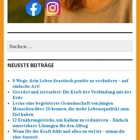
S
u
c
h
NEUESTE BEITRÄGE
e
n
a
9 Wege, dein Leben drastisch positiv zu verändern – auf
c
einfache Art!
h
Geerdet und stressfrei: Die Kraft der Verbindung mit der
:
Erde
Lerne eine begeisterte Gemeinschaft von jungen
Menschen über 20 kennen, die mehr Lebensqualität zum
Ziel haben
12 Ernährungstricks, um Kalium zu reduzieren – Einfach
umsetzbare Lösungen für den Alltag
Wenn Dir die Kraft fehlt und alles zu viel ist – nimm dir
eine Auszeit