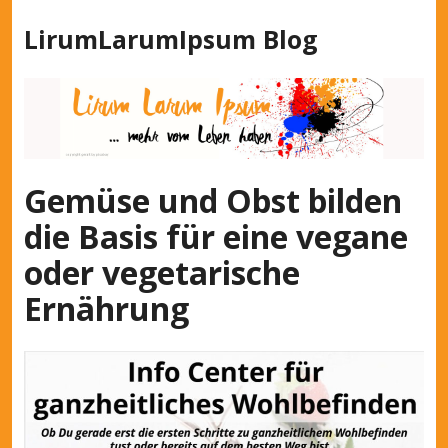
Z
LirumLarumIpsum Blog
u
m
I
n
h
a
l
Gemüse und Obst bilden
t
die Basis für eine vegane
s
p
oder vegetarische
r
Ernährung
i
n
g
e
n